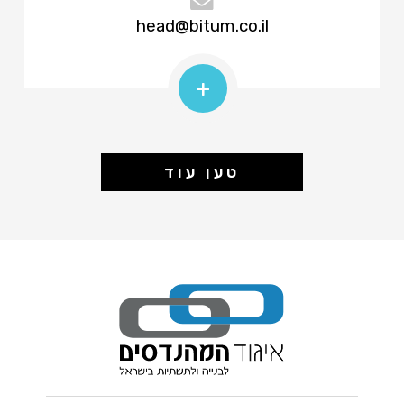
head@bitum.co.il
+
טען עוד