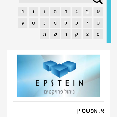
א
ב
ג
ד
ה
ו
ז
ח
ט
י
כ
ל
מ
נ
ס
ע
פ
צ
ק
ר
ש
ת
א. אפשטיין